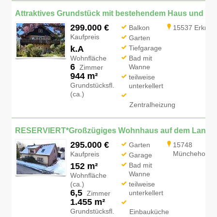
Attraktives Gru
299.000 €
Balkon
15537 Erkner
Kaufpreis
Garten
k.A
Tiefgarage
Wohnfläche
Bad mit
6
Wanne
Zimmer
944 m²
teilweise
Grundstücksfl.
unterkellert
(ca.)
Zentralheizung
RESERVIERT*Großzügiges Wohnhaus auf dem Land
295.000 €
Garten
15748
Münchehofe
Kaufpreis
Garage
152 m²
Bad mit
Wanne
Wohnfläche
(ca.)
teilweise
6,5
unterkellert
Zimmer
1.455 m²
Grundstücksfl.
Einbauküche