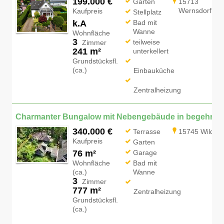
199.000 €
Garten
15713
Wernsdorf
Kaufpreis
Stellplatz
k.A
Bad mit
Wanne
Wohnfläche
3
teilweise
Zimmer
241 m²
unterkellert
Grundstücksfl.
(ca.)
Einbauküche
Zentralheizung
Charmante
340.000 €
Terrasse
15745 Wildau
Kaufpreis
Garten
76 m²
Garage
Wohnfläche
Bad mit
(ca.)
Wanne
3
Zimmer
777 m²
Zentralheizung
Grundstücksfl.
(ca.)