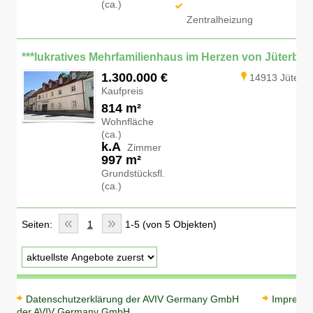
(ca.)
Zentralheizung
1.300.000 €
14913 Jüterb
Kaufpreis
814 m²
Wohnfläche
(ca.)
k.A
Zimmer
997 m²
Grundstücksfl.
(ca.)
«
»
Seiten:
1
1-5 (von 5 Objekten)
Datenschutzerklärung der AVIV Germany GmbH
Impress
der AVIV Germany GmbH